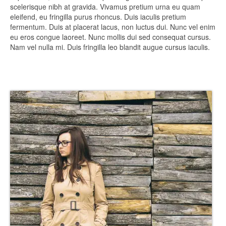
Blog
scelerisque nibh at gravida. Vivamus pretium urna eu quam
eleifend, eu fringilla purus rhoncus. Duis iaculis pretium
¿Posibles proyectos?
fermentum. Duis at placerat lacus, non luctus dui. Nunc vel enim
eu eros congue laoreet. Nunc mollis dui sed consequat cursus.
Contacto
Nam vel nulla mi. Duis fringilla leo blandit augue cursus iaculis.