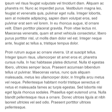
ipsum vel risus feugiat vulputate vel tincidunt diam. Aliquam ac
pharetra mi. Nunc ac imperdiet purus. Vestibulum magna leo,
feugiat et venenatis quis, pulvinar eget nulla. Integer lobortis,
sem at molestie adipiscing, sapien diam volutpat eros, sed
pulvinar erat sem vel lorem. In eu rhoncus augue, id ornare
velit. Etiam porttitor placerat gravida. Proin vitae lectus mi.
Maecenas venenatis, quam sit amet vehicula consectetur, libero
purus porttitor nisl, ut mollis diam dolor vel est. Integer neque
ante, feugiat ac tellus a, tristique tempus dolor.
Proin rutrum augue ac ornare viverra. Ut at suscipit tellus.
Integer ipsum risus, ullamcorper sit amet eros et, pharetra
cursus nulla. In hac habitasse platea dictumst. Nulla id egestas
libero, ultricies semper lacus. Praesent accumsan bibendum
tellus ut pulvinar. Maecenas varius, nunc quis aliquam
malesuada, metus leo ullamcorper dolor, in fringilla arcu metus
vel neque. Pellentesque habitant morbi tristique senectus et
netus et malesuada fames ac turpis egestas. Sed lobortis nisi
eget ligula rhoncus sodales. Phasellus eget euismod urna. Nulla
blandit pellentesque risus a ornare. Donec ultrices ligula at nibh
laoreet ultricies vel sed odio. Praesent porttitor ultrices
pellentesque.