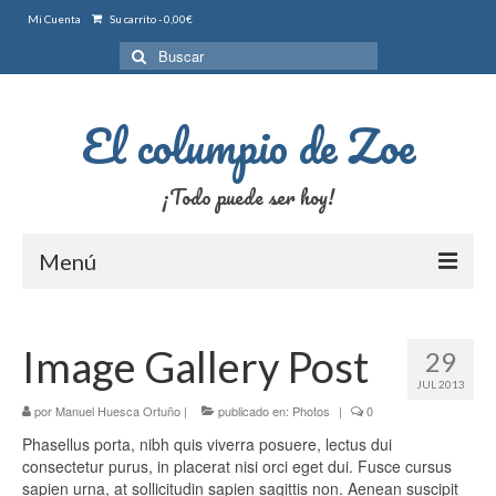
Mi Cuenta
Su carrito
-
0,00
€
Buscar
por:
El columpio de Zoe
¡Todo puede ser hoy!
Menú
Inicio
Image Gallery Post
29
Tienda
JUL 2013
Registrarse para escribir
por
Manuel Huesca Ortuño
|
publicado en:
Photos
|
0
Phasellus porta, nibh quis viverra posuere, lectus dui
Accede para escribir
consectetur purus, in placerat nisi orci eget dui. Fusce cursus
sapien urna, at sollicitudin sapien sagittis non. Aenean suscipit