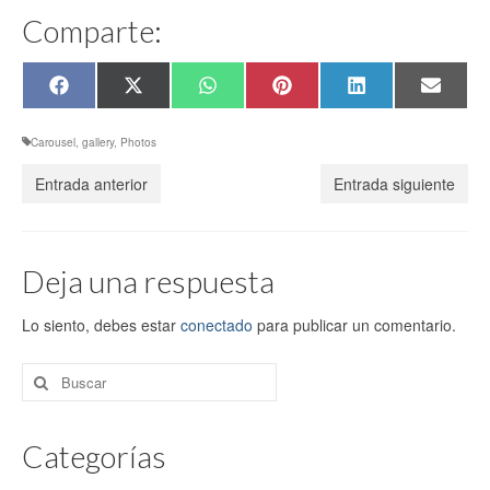
Comparte:
Share
Share
Share
Share
Share
Share
Facebook
X
WhatsApp
Pinterest
LinkedIn
Email
on
on
on
on
on
on
(Twitter)
Carousel
,
gallery
,
Photos
Entrada anterior
Entrada siguiente
Deja una respuesta
Lo siento, debes estar
conectado
para publicar un comentario.
Buscar
por:
Categorías